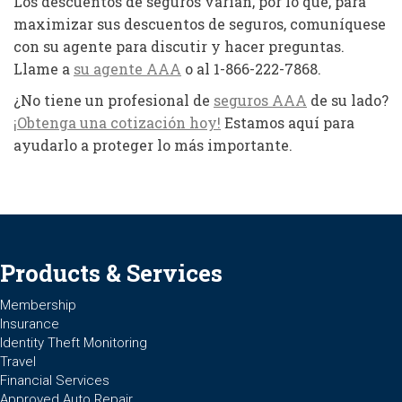
Los descuentos de seguros varían, por lo que, para
maximizar sus descuentos de seguros, comuníquese
con su agente para discutir y hacer preguntas.
Llame a
su agente AAA
o al 1-866-222-7868.
¿No tiene un profesional de
seguros AAA
de su lado?
¡Obtenga una cotización hoy!
Estamos aquí para
ayudarlo a proteger lo más importante.
Products & Services
Membership
Insurance
Identity Theft Monitoring
Travel
Financial Services
Approved Auto Repair